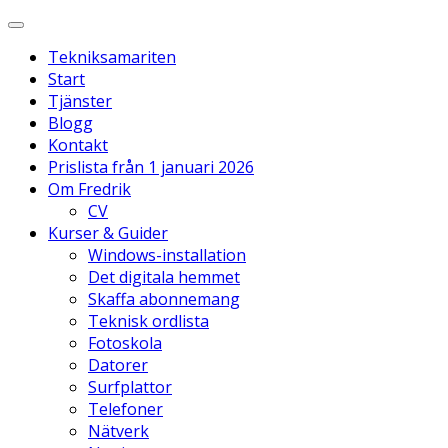
Hoppa
Huvudmeny
till
innehåll
Tekniksamariten
Start
Tjänster
Blogg
Kontakt
Prislista från 1 januari 2026
Om Fredrik
CV
Kurser & Guider
Windows-installation
Det digitala hemmet
Skaffa abonnemang
Teknisk ordlista
Fotoskola
Datorer
Surfplattor
Telefoner
Nätverk